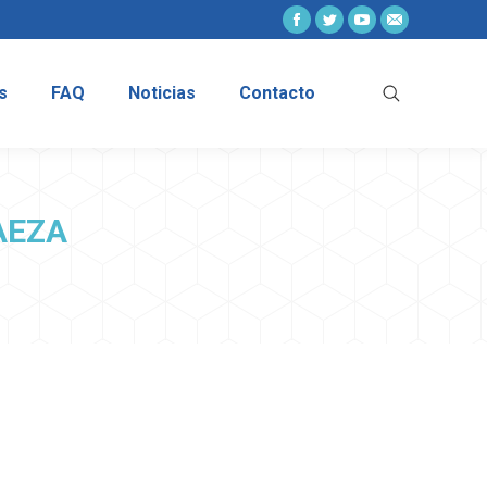
Facebook
Twitter
YouTube
Mail
os
FAQ
Noticias
Contacto
Buscar:
s
FAQ
Noticias
Contacto
Buscar:
AEZA