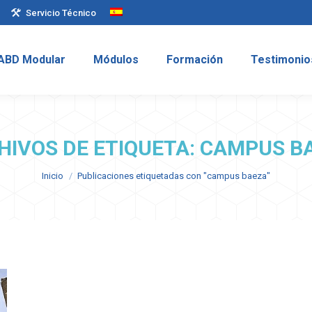
Servicio Técnico
ABD Modular
Módulos
Formación
Testimoni
ABD Modular
Módulos
Formación
Testimonio
HIVOS DE ETIQUETA:
CAMPUS B
Estás aquí:
Inicio
Publicaciones etiquetadas con "campus baeza"